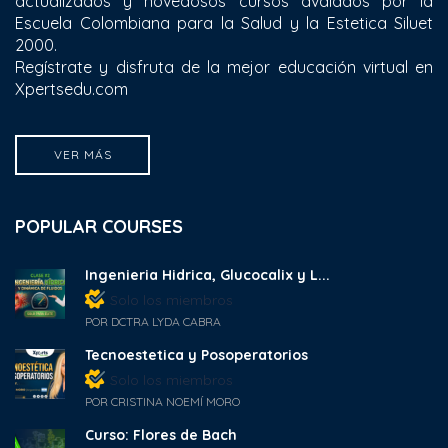
actualizados y novedosos cursos avalados por la
Escuela Colombiana para la Salud y la Estetica Siluet
2000.
Regístrate y disfruta de la mejor educación virtual en
Xpertsedu.com
VER MÁS
POPULAR COURSES
Ingenieria Hidrica, Glucocalix y L...
Solo los miembros
POR DCTRA LYDA CABRA
Tecnoestetica y Posoperatorios
Solo los miembros
POR CRISTINA NOEMÍ MORO
Curso: Flores de Bach