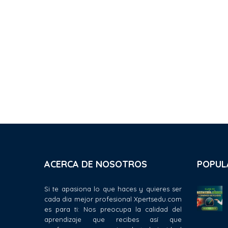
ACERCA DE NOSOTROS
POPUL
Si te apasiona lo que haces y quieres ser
cada dia mejor profesional Xpertsedu.com
es para ti: Nos preocupa la calidad del
aprendizaje que recibes así que