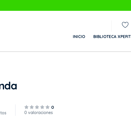
INICIO
BIBLIOTECA XPER
unda
0
0 valoraciones
itos