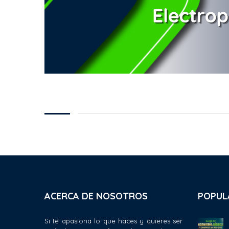
ACERCA DE NOSOTROS
POPUL
Si te apasiona lo que haces y quieres ser