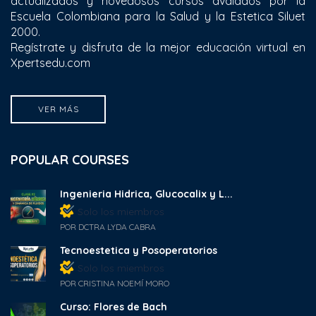
actualizados y novedosos cursos avalados por la
Escuela Colombiana para la Salud y la Estetica Siluet
2000.
Regístrate y disfruta de la mejor educación virtual en
Xpertsedu.com
VER MÁS
POPULAR COURSES
Ingenieria Hidrica, Glucocalix y L...
Solo los miembros
POR DCTRA LYDA CABRA
Tecnoestetica y Posoperatorios
Solo los miembros
POR CRISTINA NOEMÍ MORO
Curso: Flores de Bach